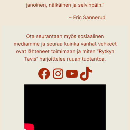
janoinen, nälkäinen ja selvinpäin.”
– Eric Sannerud
Ota seurantaan myös sosiaalinen
mediamme ja seuraa kuinka vanhat vehkeet
ovat lähteneet toimimaan ja miten ”Rytkyn
Tavis” harjoittelee ruuan tuotantoa.
Facebook
Instagram
YouTube
TikTok