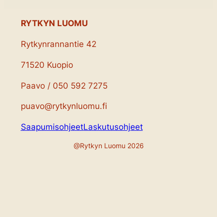
RYTKYN LUOMU
Rytkynrannantie 42
71520 Kuopio
Paavo / 050 592 7275
puavo@rytkynluomu.fi
Saapumisohjeet
Laskutusohjeet
@Rytkyn Luomu 2026