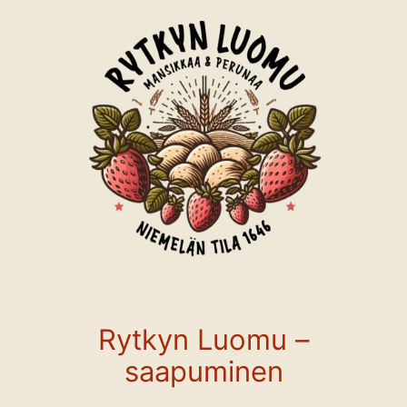
Siirry
sisältöön
Rytkyn Luomu –
saapuminen