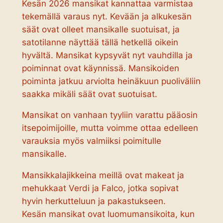
Kesän 2026 mansikat kannattaa varmistaa
tekemällä varaus nyt. Kevään ja alkukesän
säät ovat olleet mansikalle suotuisat, ja
satotilanne näyttää tällä hetkellä oikein
hyvältä. Mansikat kypsyvät nyt vauhdilla ja
poiminnat ovat käynnissä. Mansikoiden
poiminta jatkuu arviolta heinäkuun puoliväliin
saakka mikäli säät ovat suotuisat.
Mansikat on vanhaan tyyliin varattu pääosin
itsepoimijoille, mutta voimme ottaa edelleen
varauksia myös valmiiksi poimitulle
mansikalle.
Mansikkalajikkeina meillä ovat makeat ja
mehukkaat Verdi ja Falco, jotka sopivat
hyvin herkutteluun ja pakastukseen.
Kesän mansikat ovat luomumansikoita, kun